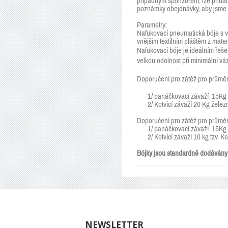
případným sponzorem, lze přidat 
poznámky obejdnávky, aby jsme s
Parametry:
Nafukovací pneumatická bóje s vni
vnějším textilním pláštěm z mat
Nafukovací bóje je ideálním řeše
velkou odolnost při minimální v
Doporučení pro zátěž pro průměr
1/ panáčkovací závaží 15Kg 
2/ Kotvící závaží 20 Kg želez
Doporučení pro zátěž pro průměr
1/ panáčkovací závaží 15Kg 
2/ Kotvící závaží 10 kg tzv. Ket
Bójky jsou standardně dodávány 
NEWSLETTER