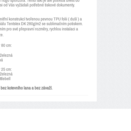
i logo sponzora. Tento fakt je ale potřeba uvést do
i od Vás vyžádali potřebné tiskové dokumenty.
třní konstrukcí tvořenou pevnou TPU folii ( duší ) a
eriálu Tentstex DK 280g/m2 se sublimačním potiskem.
ním pro své přepravní rozměry, rychlou instalaci a
áze.
 80 cm:
železná
ná
 25 cm:
železná
tlebell
bez kotevního lana a bez závaží.