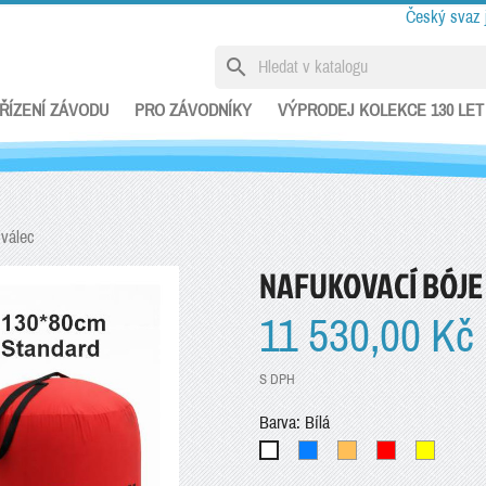
Český svaz 
search
ŘÍZENÍ ZÁVODU
PRO ZÁVODNÍKY
VÝPRODEJ KOLEKCE 130 LET
 válec
NAFUKOVACÍ BÓJE
11 530,00 Kč
S DPH
Barva: Bílá
Modrá
Oranžová
Červená
Žlutá
Bílá