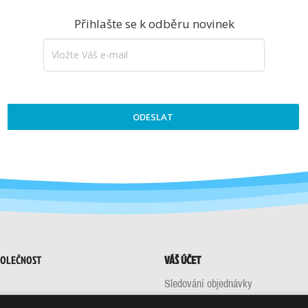
Přihlašte se k odběru novinek
ODESLAT
POLEČNOST
VÁŠ ÚČET
Sledování objednávky
ní podmínky
Přihlásit se