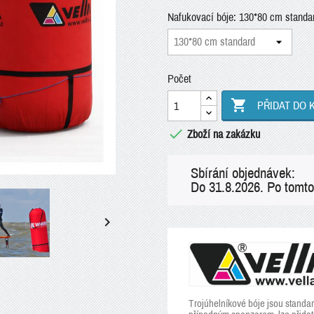
Nafukovací bóje: 130*80 cm standa
Počet

PŘIDAT DO 

Zboží na zakázku
Sbírání objednávek:
Do 31.8.2026. Po tomto

Trojúhelníkové bóje jsou standa