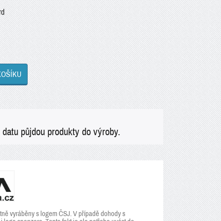
rd
KOŠÍKU
 datu půjdou produkty do výroby.
rtně vyráběny s logem ČSJ. V případě dohody s