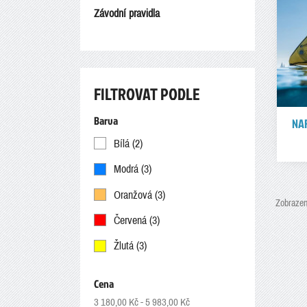
Závodní pravidla
FILTROVAT PODLE
Barva
NA
Bílá
(2)
Modrá
(3)
Oranžová
(3)
Zobrazen
Červená
(3)
Žlutá
(3)
Cena
3 180,00 Kč - 5 983,00 Kč