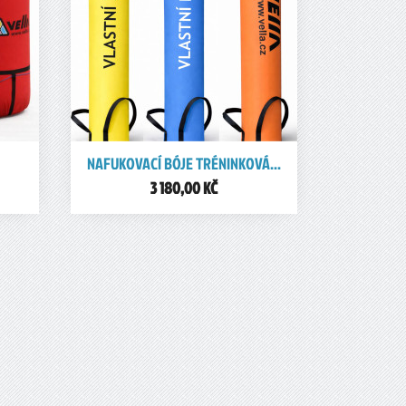

NAFUKOVACÍ BÓJE TRÉNINKOVÁ...
Rychlý náhled
3 180,00 KČ