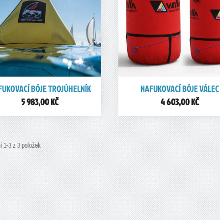


FUKOVACÍ BÓJE TROJÚHELNÍK
NAFUKOVACÍ BÓJE VÁLEC
Rychlý náhled
Rychlý náhled
5 983,00 KČ
4 603,00 KČ
í 1-3 z 3 položek