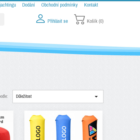
jachtingu
Dodání
Obchodní podmínky
Kontakt
Přihlásit se
Košík
(0)

podle:
Důležitost