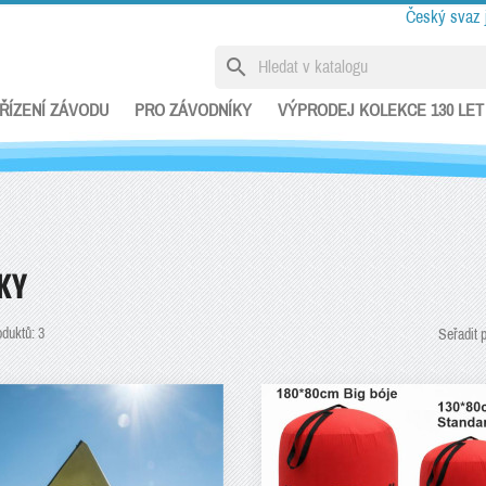
Český svaz 
search
ŘÍZENÍ ZÁVODU
PRO ZÁVODNÍKY
VÝPRODEJ KOLEKCE 130 LET
KY
oduktů: 3
Seřadit 