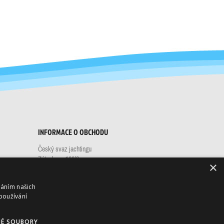
INFORMACE O OBCHODU
Český svaz jachtingu
Zátopkova 100/2
×
PS40
160 17 Praha 6 - Břevnov
váním našich
Česko
používání
Zavolejte nám:
+420 732 261 671
Napište nám:
eshop@sailing.cz
É SOUBORY