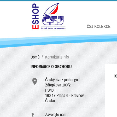
ČSJ KOLEKCE
Domů
Kontaktujte nás
INFORMACE O OBCHODU
K

Český svaz jachtingu
Zátopkova 100/2
PS40
160 17 Praha 6 - Břevnov
Česko

Zavolejte nám: