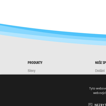
PRODUKTY
NAŠE S
Slevy
Dodání
Nové produkty
Obchod
Nejprodávanější
Kontakt
Tyto webové
Mapa s
webových
NEZBY