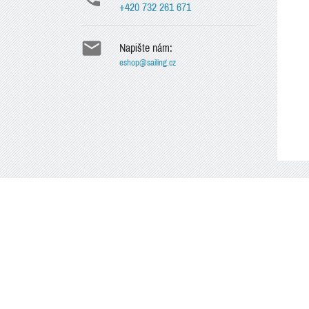
+420 732 261 671

Napište nám:
eshop@sailing.cz