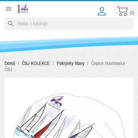

(0)
search
Domů
ČSJ KOLEKCE
Pokrývky hlavy
Čepice Houmleska
ČSJ