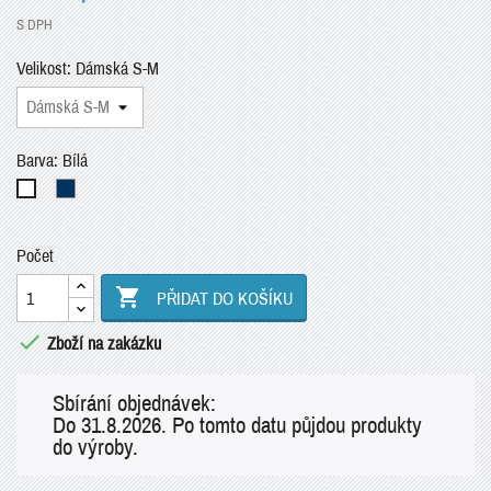
S DPH
Velikost: Dámská S-M
Barva: Bílá
Námořnická
Bílá
modrá
Počet

PŘIDAT DO KOŠÍKU

Zboží na zakázku
Sbírání objednávek:
Do 31.8.2026. Po tomto datu půjdou produkty
do výroby.