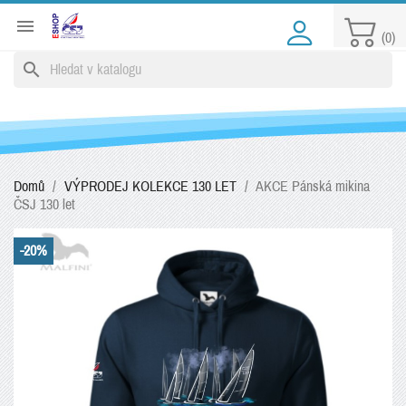

(0)
search
Domů
VÝPRODEJ KOLEKCE 130 LET
AKCE Pánská mikina
ČSJ 130 let
-20%