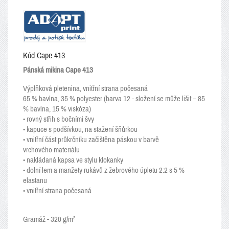
Kód
Cape 413
Pánská mikina Cape 413
Výplňková pletenina, vnitřní strana počesaná
65 % bavlna, 35 % polyester (barva 12 - složení se může lišit – 85
% bavlna, 15 % viskóza)
• rovný střih s bočními švy
• kapuce s podšívkou, na stažení šňůrkou
• vnitřní část průkrčníku začištěna páskou v barvě
vrchového materiálu
• nakládaná kapsa ve stylu klokanky
• dolní lem a manžety rukávů z žebrového úpletu 2:2 s 5
%
elastanu
• vnitřní strana počesaná
Gramáž
- 320 g/m²