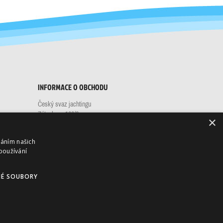
INFORMACE O OBCHODU
Český svaz jachtingu
Zátopkova 100/2
×
PS40
160 17 Praha 6 - Břevnov
váním našich
Česko
používání
Zavolejte nám:
+420 732 261 671
Napište nám:
eshop@sailing.cz
É SOUBORY