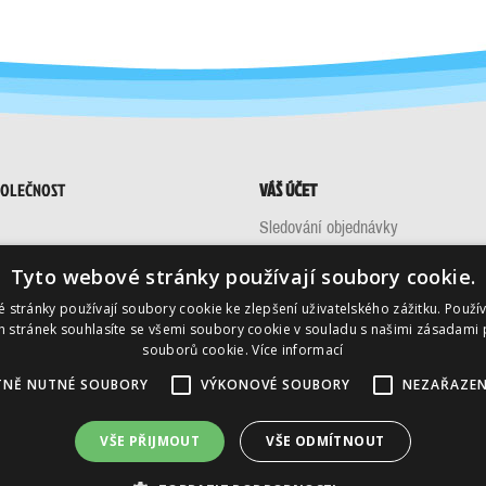
POLEČNOST
VÁŠ ÚČET
Sledování objednávky
ní podmínky
Přihlásit se
Tyto webové stránky používají soubory cookie.
ujte nás
Vytvořit účet
 stránky používají soubory cookie ke zlepšení uživatelského zážitku. Použí
tránek
 stránek souhlasíte se všemi soubory cookie v souladu s našimi zásadami 
souborů cookie.
Více informací
TNĚ NUTNÉ SOUBORY
VÝKONOVÉ SOUBORY
NEZAŘAZEN
© 2026 - Software pro elektronický obchod od PrestaShop™
VŠE PŘIJMOUT
VŠE ODMÍTNOUT