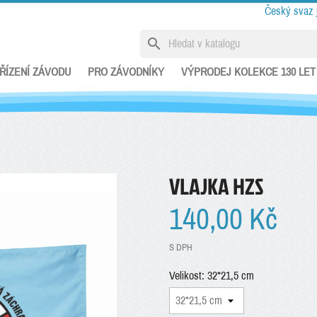
Český svaz 
search
ŘÍZENÍ ZÁVODU
PRO ZÁVODNÍKY
VÝPRODEJ KOLEKCE 130 LET
VLAJKA HZS
140,00 Kč
S DPH
Velikost: 32*21,5 cm