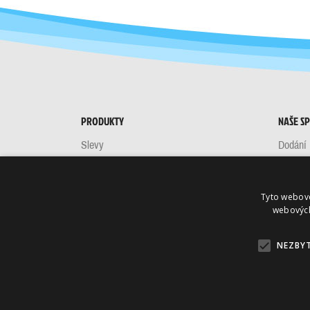
PRODUKTY
NAŠE S
Slevy
Dodání
Nové produkty
Obchod
Nejprodávanější
Kontakt
Tyto webové
Mapa s
webových
NEZBY