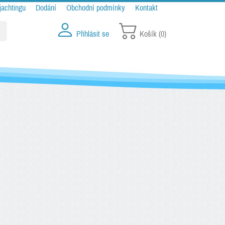
jachtingu
Dodání
Obchodní podmínky
Kontakt
Přihlásit se
Košík
(0)